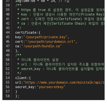
37
logTime:60 * 60 * 24, 
// 1일
38
/**
39
* https 를 true 로 설정한 경우, 이 설정값을 정의
40
* key : 인증서 생성시 사용한 개인키(Private Ke
41
* cert : 도메인 인증서(Certificate) 파일의 경
42
* ca : 인증서 체인(Certificate Chain) 파일의
43
*/
44
certificate:{
45
key:
"/yourpath/private.key"
,
46
cert:
"/yourpath/yourdomain.crt"
,
47
ca:
"/yourpath/bundle.ca"
48
},
49
/**
50
* 미니톡 클라이언트 설정
51
* url : 미니톡 클라이언트가 설치된 주소를 포함하여 
52
* secret_key : 미니톡 클라이언트를 설치할때 입
53
*/
54
client:{
55
url:
"https://www.yourdomain.com/minitalk/api/in
56
secret_key:
"yoursecretkey"
57
}
58
};