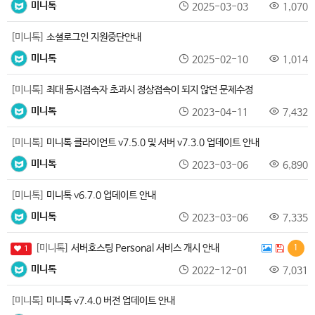
미니톡
2025-03-03
1,070
[미니톡]
소셜로그인 지원중단안내
미니톡
2025-02-10
1,014
[미니톡]
최대 동시접속자 초과시 정상접속이 되지 않던 문제수정
미니톡
2023-04-11
7,432
[미니톡]
미니톡 클라이언트 v7.5.0 및 서버 v7.3.0 업데이트 안내
미니톡
2023-03-06
6,890
[미니톡]
미니톡 v6.7.0 업데이트 안내
미니톡
2023-03-06
7,335
[미니톡]
서버호스팅 Personal 서비스 개시 안내
1
1
미니톡
2022-12-01
7,031
[미니톡]
미니톡 v7.4.0 버전 업데이트 안내