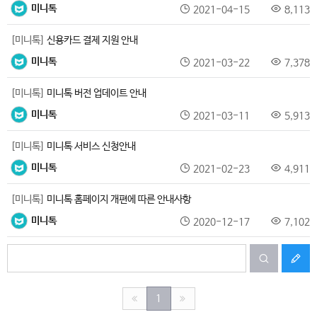
미니톡
2021-04-15
8,113
[미니톡]
신용카드 결제 지원 안내
미니톡
2021-03-22
7,378
[미니톡]
미니톡 버전 업데이트 안내
미니톡
2021-03-11
5,913
[미니톡]
미니톡 서비스 신청안내
미니톡
2021-02-23
4,911
[미니톡]
미니톡 홈페이지 개편에 따른 안내사항
미니톡
2020-12-17
7,102
1