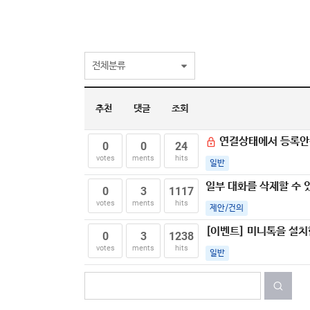
전체분류
추천
댓글
조회
연결상태에서 등록안
0
0
24
votes
ments
hits
일반
일부 대화를 삭제할 수 
0
3
1117
votes
ments
hits
제안/건의
[이벤트] 미니톡을 설
0
3
1238
votes
ments
hits
일반