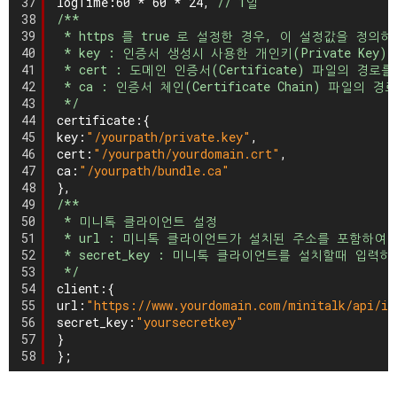
37
logTime:60 * 60 * 24, 
// 1일
38
/**
39
* https 를 true 로 설정한 경우, 이 설정값을 정의
40
* key : 인증서 생성시 사용한 개인키(Private Ke
41
* cert : 도메인 인증서(Certificate) 파일의 경
42
* ca : 인증서 체인(Certificate Chain) 파일의
43
*/
44
certificate:{
45
key:
"/yourpath/private.key"
,
46
cert:
"/yourpath/yourdomain.crt"
,
47
ca:
"/yourpath/bundle.ca"
48
},
49
/**
50
* 미니톡 클라이언트 설정
51
* url : 미니톡 클라이언트가 설치된 주소를 포함하여 
52
* secret_key : 미니톡 클라이언트를 설치할때 입
53
*/
54
client:{
55
url:
"https://www.yourdomain.com/minitalk/api/in
56
secret_key:
"yoursecretkey"
57
}
58
};