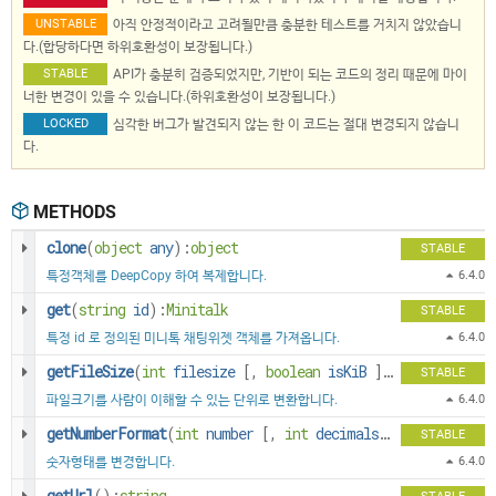
UNSTABLE
아직 안정적이라고 고려될만큼 충분한 테스트를 거치지 않았습니
다.(합당하다면 하위호환성이 보장됩니다.)
STABLE
API가 충분히 검증되었지만, 기반이 되는 코드의 정리 때문에 마이
너한 변경이 있을 수 있습니다.(하위호환성이 보장됩니다.)
LOCKED
심각한 버그가 발견되지 않는 한 이 코드는 절대 변경되지 않습니
다.
METHODS
clone
(
object
any
):
object
STABLE
특정객체를 DeepCopy 하여 복제합니다.
6.4.0
get
(
string
id
):
Minitalk
STABLE
특정 id 로 정의된 미니톡 채팅위젯 객체를 가져옵니다.
6.4.0
getFileSize
(
int
filesize
[
,
boolean
isKiB
]
):
string
STABLE
파일크기를 사람이 이해할 수 있는 단위로 변환합니다.
6.4.0
getNumberFormat
(
int
number
[
,
int
decimals
,
string
dec_po
STABLE
숫자형태를 변경합니다.
6.4.0
getUrl
():
string