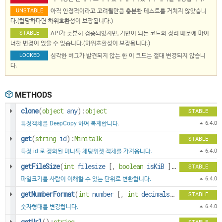
UNSTABLE
아직 안정적이라고 고려될만큼 충분한 테스트를 거치지 않았습니
다.(합당하다면 하위호환성이 보장됩니다.)
STABLE
API가 충분히 검증되었지만, 기반이 되는 코드의 정리 때문에 마이
너한 변경이 있을 수 있습니다.(하위호환성이 보장됩니다.)
LOCKED
심각한 버그가 발견되지 않는 한 이 코드는 절대 변경되지 않습니
다.
METHODS
clone
(
object
any
):
object
STABLE
특정객체를 DeepCopy 하여 복제합니다.
6.4.0
get
(
string
id
):
Minitalk
STABLE
특정 id 로 정의된 미니톡 채팅위젯 객체를 가져옵니다.
6.4.0
getFileSize
(
int
filesize
[
,
boolean
isKiB
]
):
string
STABLE
파일크기를 사람이 이해할 수 있는 단위로 변환합니다.
6.4.0
getNumberFormat
(
int
number
[
,
int
decimals
,
string
dec_po
STABLE
숫자형태를 변경합니다.
6.4.0
getUrl
():
string