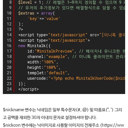
8
$level
= 1; 
// 레벨은 1~9까지 정의할 수 있으며 9
9
// 유저의 추가정보가 있다면 배열형식으로 담을 수 있습
10
$extras
= 
array
(
11
'key'
=>
'value'
12
);
13
?>
14
<script type=
"text/javascript"
src=
"[미니톡 클라이
15
<script type=
"text/javascript"
>
16
new
Minitalk({
17
id:
"MinitalkPreview"
, 
// 페이지내 유니크한 랜
18
channel:
"example"
, 
// 미니톡 클라이언트 관리
19
width:
"100%"
,
20
height:
"100%"
,
21
templet:
"default"
,
22
usercode:
"<?php echo MinitalkUserCode($nick
23
});
24
</script>
$nickname 변수는 닉네임은 일부 특수문자(#, @) 밑 따옴표(", ') 그리
고 공백을 제외한 30자 이내의 문자로 설정하셔야 합니다.
$nickcon 변수에는 닉이미지로 사용할 이미지의 전체주소 (https://ww