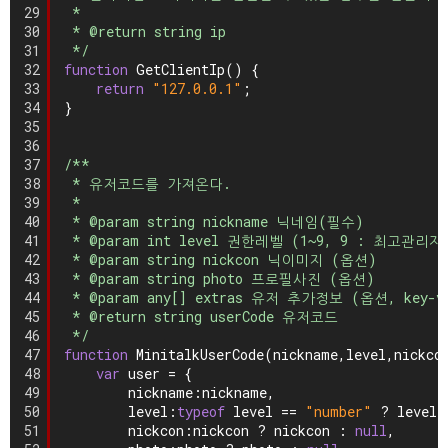
29
*
30
* @return string ip
31
*/
32
function
GetClientIp() {
33
return
"127.0.0.1"
;
34
}
35
36
37
/**
38
* 유저코드를 가져온다.
39
*
40
* @param string nickname 닉네임(필수)
41
* @param int level 권한레벨 (1~9, 9 : 최고관리자
42
* @param string nickcon 닉이미지 (옵션)
43
* @param string photo 프로필사진 (옵션)
44
* @param any[] extras 유저 추가정보 (옵션, key-
45
* @return string userCode 유저코드
46
*/
47
function
MinitalkUserCode(nickname,level,nickco
48
var
user = {
49
nickname:nickname,
50
level:
typeof
level == 
"number"
? level 
51
nickcon:nickcon ? nickcon : 
null
,