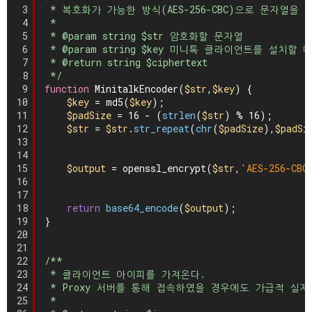
3
* 복호화가 가능한 방식(AES-256-CBC)으로 문자열을
4
*
5
* @param string $str 암호화할 문자열
6
* @param string $key 미니톡 클라이언트를 설치할
7
* @return string $ciphertext
8
*/
9
function
MinitalkEncoder(
$str
,
$key
) {
10
$key
= md5(
$key
);
11
$padSize
= 16 - (
strlen
(
$str
) % 16);
12
$str
= 
$str
.
str_repeat
(
chr
(
$padSize
),
$padSi
13
14
15
$output
= openssl_encrypt(
$str
,
'AES-256-CBC
16
17
18
return
base64_encode
(
$output
);
19
}
20
21
22
/**
23
* 클라이언트 아이피를 가져온다.
24
* Proxy 서버를 통해 접속하였을 경우에도 가급적 실
25
*