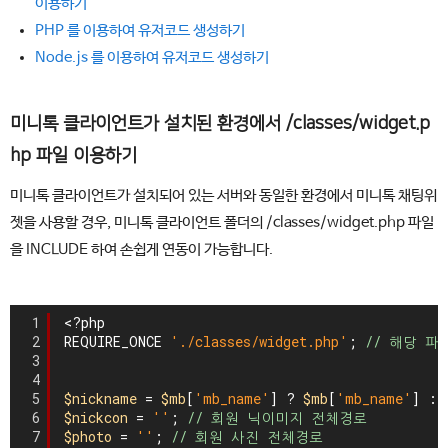
이용하기
PHP 를 이용하여 유저코드 생성하기
Node.js 를 이용하여 유저코드 생성하기
미니톡 클라이언트가 설치된 환경에서 /classes/widget.p
hp 파일 이용하기
미니톡 클라이언트가 설치되어 있는 서버와 동일한 환경에서 미니톡 채팅위
젯을 사용할 경우, 미니톡 클라이언트 폴더의 /classes/widget.php 파일
을 INCLUDE 하여 손쉽게 연동이 가능합니다.
1
<?php
2
REQUIRE_ONCE 
'./classes/widget.php'
; 
// 해당 
3
4
5
$nickname
= 
$mb
[
'mb_name'
] ? 
$mb
[
'mb_name'
] : 
6
$nickcon
= 
''
; 
// 회원 닉이미지 전체경로
7
$photo
= 
''
; 
// 회원 사진 전체경로