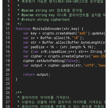
5
* 복호화가 가능한 방식(AES-256-CBC)으로 문자열을
6
*
7
* @param string str 암호화할 문자열
8
* @param string key 미니톡 클라이언트를 설치할 
9
* @return string ciphertext
10
*/
11
function
MinitalkEncoder(str,key) {
12
var
key = crypto.createHash(
"md5"
).update(k
13
var
iv = Buffer.alloc(16,
"\0"
);
14
var
str = Buffer.alloc(Buffer.byteLength(st
15
var
padSize = 16 - (str.length % 16);
16
for
(
var
i=0;i<padSize;i++) str+= String.fr
17
var
cipher = crypto.createCipheriv(
"aes-256
18
cipher.setAutoPadding(
false
);
19
var
output = cipher.update(str,
"utf8"
,
"base
20
21
return
output;
22
}
23
24
25
/**
26
* 클라이언트 아이피를 가져온다.
27
* 사용하는 모듈에 따라 접속자의 아이피를 가져오는 방
28
* 클라이언트 아이피를 반환할 수 있는 함수를 만들어 