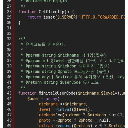
26
* @return string $ip
27
*/
28
function
GetClientIp() {
29
return
isset(
$_SERVER
[
'HTTP_X_FORWARDED_FO
30
}
31
32
33
/**
34
* 유저코드를 가져온다.
35
*
36
* @param string $nickname 닉네임(필수)
37
* @param int $level 권한레벨 (1~9, 9 : 최고관리
38
* @param string $nickcon 닉이미지 (옵션)
39
* @param string $photo 프로필사진 (옵션)
40
* @param any[] $extras 유저 추가정보 (옵션, key
41
* @return string $userCode 유저코드
42
*/
43
function
MinitalkUserCode(
$nickname
,
$level
=1,
$n
44
$user
= 
array
(
45
'nickname'
=>
$nickname
,
46
'level'
=>
intval
(
$level
),
47
'nickcon'
=>
$nickcon
? 
$nickcon
: null,
48
'photo'
=>
$photo
? 
$photo
: null,
49
'extras'
=>
count
(
$extras
) > 0 ? 
$extras