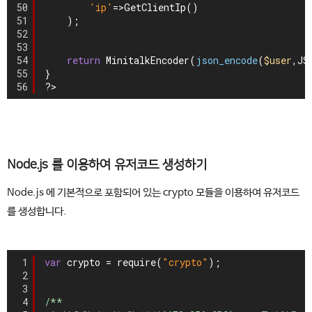
50
'ip'
=>GetClientIp()
51
);
52
53
54
return
MinitalkEncoder(
json_encode
(
$user
,JS
55
}
56
?>
Node.js 를 이용하여 유저코드 생성하기
Node.js 에 기본적으로 포함되어 있는 crypto 모듈을 이용하여 유저코드
를 생성합니다.
1
var
crypto = require(
"crypto"
);
2
3
4
/**