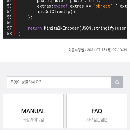
52
photo:photo ? photo : 
null
,
53
extras:
typeof
extras == 
"object"
? extr
54
ip:GetClientIp()
55
};
56
57
return
MinitalkEncoder(JSON.stringify(user)
58
}
최종수정일 :
2021.07.15(목) 07:13:39
MANUAL
FAQ
사용자매뉴얼
자주묻는질문