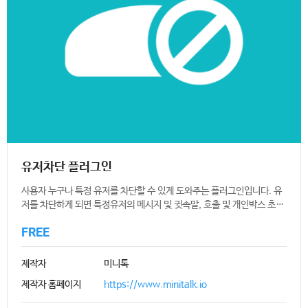
유저차단 플러그인
사용자 누구나 특정 유저를 차단할 수 있게 도와주는 플러그인입니다. 유
저를 차단하게 되면 특정유저의 메시지 및 귓속말, 호출 및 개인박스 초대
까지 모두 차단되게 됩니다. 유저목록에서 차단된 사용자는 차단아이콘이
FREE
뜨게 되고(미니톡 v7.4.0 이상 필요) 차단된 유저관리는 미니톡 설정탭
에서 가능합니다.
제작자
미니톡
제작자 홈페이지
https://www.minitalk.io