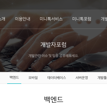
소개
이용안내
미니톡서비스
미니톡포럼
개
개발자포럼
개발관련 이슈 및 팁을 공유해보세요.
백엔드
모바일
데이터베이스
서버운영
개발툴
백엔드