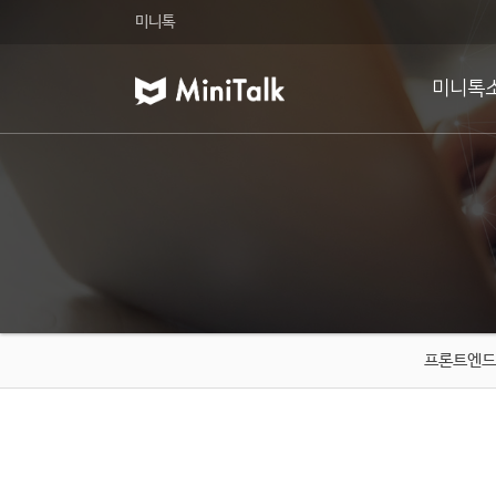
미니톡
미니톡
프론트엔드