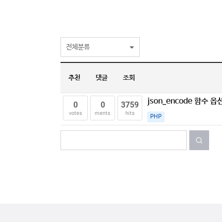
전체분류
추천
댓글
조회
json_encode 함수 옵
0
0
3759
votes
ments
hits
PHP